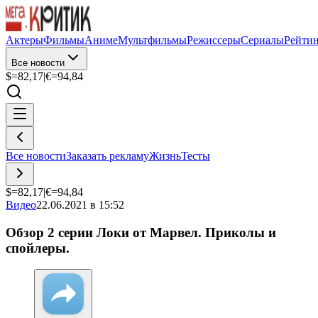
Актеры
Фильмы
Аниме
Мультфильмы
Режиссеры
Сериалы
Рейти
Все новости
$=
82,17
|
€=
94,84
Все новости
Заказать рекламу
Жизнь
Тесты
$=
82,17
|
€=
94,84
Видео
22.06.2021 в 15:52
Обзор 2 серии Локи от Марвел. Приколы и
спойлеры.