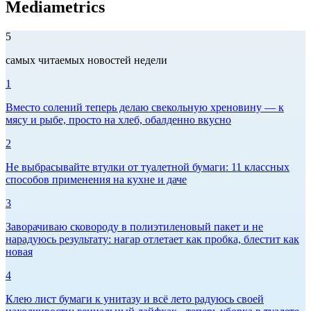
Mediametrics
5
самых читаемых новостей недели
1
Вместо солений теперь делаю свекольную хреновину — к
мясу и рыбе, просто на хлеб, обалденно вкусно
2
Не выбрасывайте втулки от туалетной бумаги: 11 классных
способов применения на кухне и даче
3
Заворачиваю сковороду в полиэтиленовый пакет и не
нарадуюсь результату: нагар отлетает как пробка, блестит как
новая
4
Клею лист бумаги к унитазу и всё лето радуюсь своей