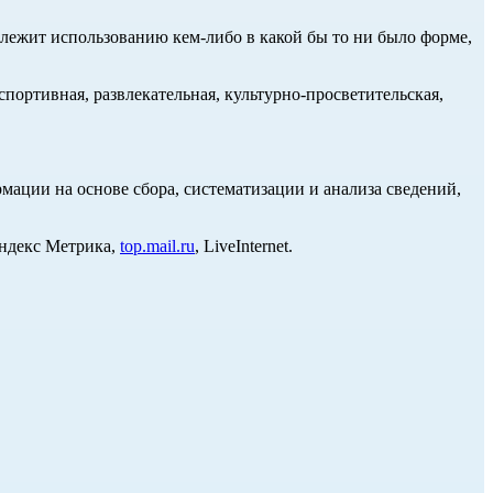
длежит использованию кем-либо в какой бы то ни было форме,
портивная, развлекательная, культурно-просветительская,
ции на основе сбора, систематизации и анализа сведений,
Яндекс Метрика,
top.mail.ru
, LiveInternet.