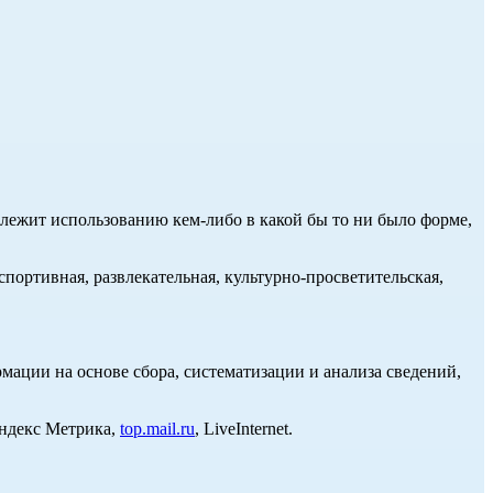
длежит использованию кем-либо в какой бы то ни было форме,
портивная, развлекательная, культурно-просветительская,
ции на основе сбора, систематизации и анализа сведений,
Яндекс Метрика,
top.mail.ru
, LiveInternet.