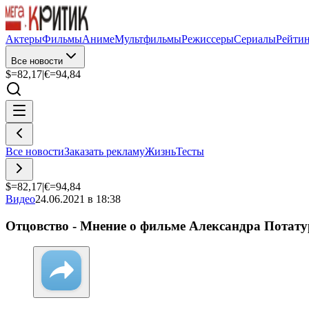
Актеры
Фильмы
Аниме
Мультфильмы
Режиссеры
Сериалы
Рейти
Все новости
$=
82,17
|
€=
94,84
Все новости
Заказать рекламу
Жизнь
Тесты
$=
82,17
|
€=
94,84
Видео
24.06.2021 в 18:38
Отцовство - Мнение о фильме Александра Потат