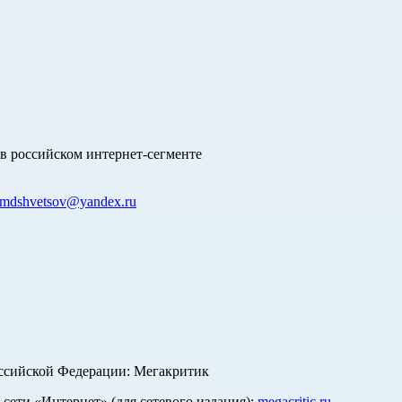
в российском интернет-сегменте
mdshvetsov@yandex.ru
оссийской Федерации: Мегакритик
ети «Интернет» (для сетевого издания):
megacritic.ru