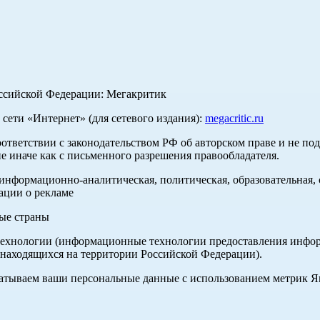
оссийской Федерации: Мегакритик
ети «Интернет» (для сетевого издания):
megacritic.ru
оответствии с законодательством РФ об авторском праве и не по
е иначе как с письменного разрешения правообладателя.
нформационно-аналитическая, политическая, образовательная, с
ации о рекламе
ные страны
хнологии (информационные технологии предоставления информа
 находящихся на территории Российской Федерации).
абатываем ваши персональные данные с использованием метрик 