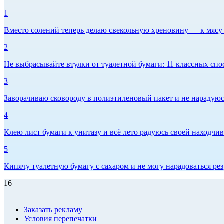
1
Вместо солений теперь делаю свекольную хреновину — к мясу и
2
Не выбрасывайте втулки от туалетной бумаги: 11 классных спо
3
Заворачиваю сковороду в полиэтиленовый пакет и не нарадуюсь 
4
Клею лист бумаги к унитазу и всё лето радуюсь своей находчиво
5
Кипячу туалетную бумагу с сахаром и не могу нарадоваться рез
16+
Заказать рекламу
Условия перепечатки