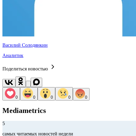
Василий Солодянкин
Аналитик
Поделиться новостью
0
0
0
0
0
Mediametrics
5
самых читаемых новостей недели