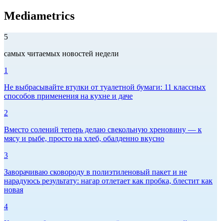
Mediametrics
5
самых читаемых новостей недели
1
Не выбрасывайте втулки от туалетной бумаги: 11 классных
способов применения на кухне и даче
2
Вместо солений теперь делаю свекольную хреновину — к
мясу и рыбе, просто на хлеб, обалденно вкусно
3
Заворачиваю сковороду в полиэтиленовый пакет и не
нарадуюсь результату: нагар отлетает как пробка, блестит как
новая
4