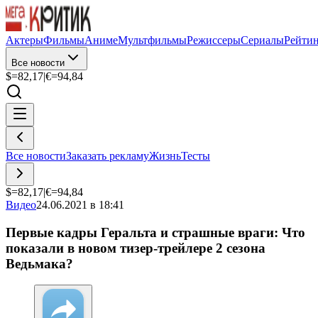
Актеры
Фильмы
Аниме
Мультфильмы
Режиссеры
Сериалы
Рейти
Все новости
$=
82,17
|
€=
94,84
Все новости
Заказать рекламу
Жизнь
Тесты
$=
82,17
|
€=
94,84
Видео
24.06.2021 в 18:41
Первые кадры Геральта и страшные враги: Что
показали в новом тизер-трейлере 2 сезона
Ведьмака?