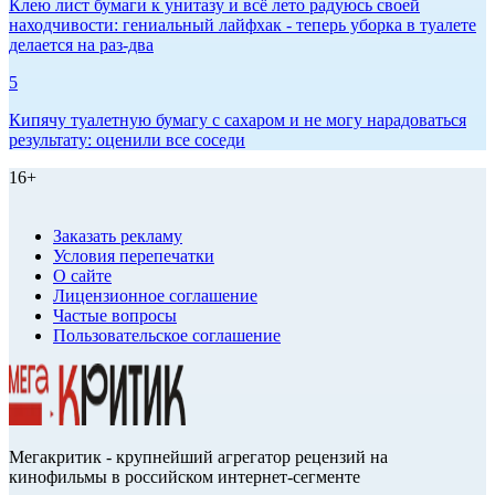
Клею лист бумаги к унитазу и всё лето радуюсь своей
находчивости: гениальный лайфхак - теперь уборка в туалете
делается на раз-два
5
Кипячу туалетную бумагу с сахаром и не могу нарадоваться
результату: оценили все соседи
16+
Заказать рекламу
Условия перепечатки
О сайте
Лицензионное соглашение
Частые вопросы
Пользовательское соглашение
Мегакритик - крупнейший агрегатор рецензий на
кинофильмы в российском интернет-сегменте