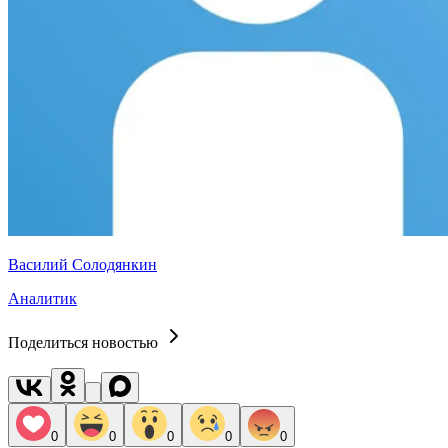
Василий Солодянкин
Аналитик
Поделиться новостью
0
0
0
0
0