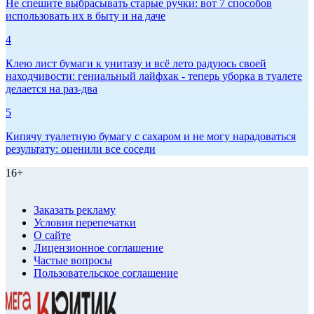
Не спешите выбрасывать старые ручки: вот 7 способов
использовать их в быту и на даче
4
Клею лист бумаги к унитазу и всё лето радуюсь своей
находчивости: гениальный лайфхак - теперь уборка в туалете
делается на раз-два
5
Кипячу туалетную бумагу с сахаром и не могу нарадоваться
результату: оценили все соседи
16+
Заказать рекламу
Условия перепечатки
О сайте
Лицензионное соглашение
Частые вопросы
Пользовательское соглашение