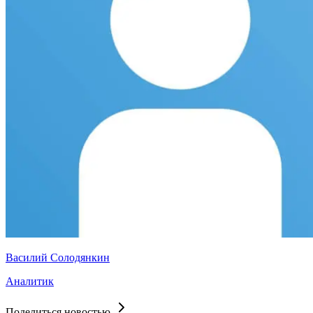
Василий Солодянкин
Аналитик
Поделиться новостью