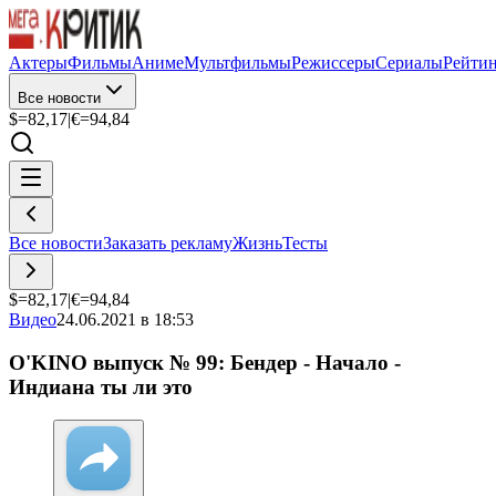
Актеры
Фильмы
Аниме
Мультфильмы
Режиссеры
Сериалы
Рейти
Все новости
$=
82,17
|
€=
94,84
Все новости
Заказать рекламу
Жизнь
Тесты
$=
82,17
|
€=
94,84
Видео
24.06.2021 в 18:53
O'KINO выпуск № 99: Бендер - Начало -
Индиана ты ли это