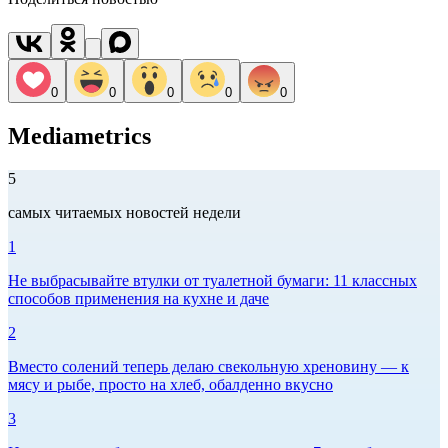
0
0
0
0
0
Mediametrics
5
самых читаемых новостей недели
1
Не выбрасывайте втулки от туалетной бумаги: 11 классных
способов применения на кухне и даче
2
Вместо солений теперь делаю свекольную хреновину — к
мясу и рыбе, просто на хлеб, обалденно вкусно
3