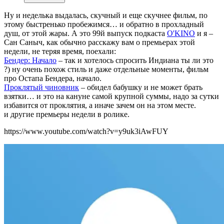
Ну и неделька выдалась, скучный и еще скучнее фильм, по
этому быстренько пробежимся… и обратно в прохладный
душ, от этой жары. А это 99й выпуск подкаста
O'KINO
и я –
Сан Саныч, как обычно расскажу вам о премьерах этой
недели, не теряя время, поехали:
Бендер: Начало
– так и хотелось спросить Индиана ты ли это
?) ну очень похож стиль и даже отдельные моменты, фильм
про Остапа Бендера, начало.
Проклятый чиновник
– обидел бабушку и не может брать
взятки… и это на кануне самой крупной суммы, надо за сутки
избавится от проклятия, а иначе зачем он на этом месте.
и другие премьеры недели в ролике.
https://www.youtube.com/watch?v=y9uk3iAwFUY