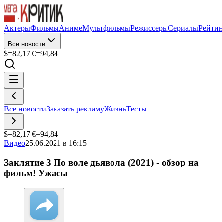
Актеры
Фильмы
Аниме
Мультфильмы
Режиссеры
Сериалы
Рейти
Все новости
$=
82,17
|
€=
94,84
Все новости
Заказать рекламу
Жизнь
Тесты
$=
82,17
|
€=
94,84
Видео
25.06.2021 в 16:15
Заклятие 3 По воле дьявола (2021) - обзор на
фильм! Ужасы