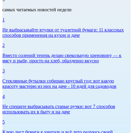
самых читаемых новостей недели
1
Не выбрасывайте втулки от туалетной бумаги: 11 классных
способов применения на кухне и даче
2
Вместо солений теперь делаю свекольную хреновину — к
мясу и рыбе, просто на хлеб, обалденно вкусно
3
Стеклянные бутылки собираю круглый год: вот какую
красоту мастерю из них на даче - 10 идей для садоводов
4
Не спешите выбрасывать старые ручки: вот 7 способов
использовать их в быту и на даче
5
Клею лист бумаги к унитазу и всё лето радуюсь своей