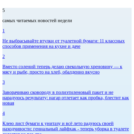
5
самых читаемых новостей недели
1
Не выбрасывайте втулки от туалетной бумаги: 11 классных
способов применения на кухне и даче
2
Вместо солений теперь делаю свекольную хреновину — к
мясу и рыбе, просто на хлеб, обалденно вкусно
3
Заворачиваю сковороду в полиэтиленовый пакет и не
нарадуюсь результату: нагар отлетает как пробка, блестит как
новая
4
Клею лист бумаги к унитазу и всё лето радуюсь своей
находчивости: гениальный лайфхак - теперь уборка в туалете