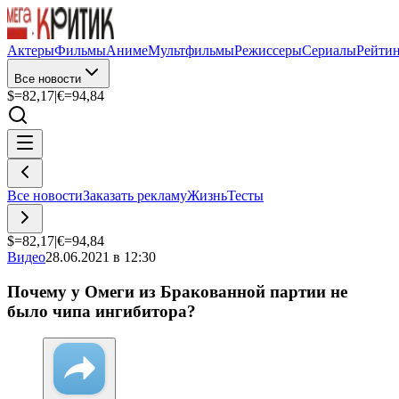
Актеры
Фильмы
Аниме
Мультфильмы
Режиссеры
Сериалы
Рейти
Все новости
$=
82,17
|
€=
94,84
Все новости
Заказать рекламу
Жизнь
Тесты
$=
82,17
|
€=
94,84
Видео
28.06.2021 в 12:30
Почему у Омеги из Бракованной партии не
было чипа ингибитора?