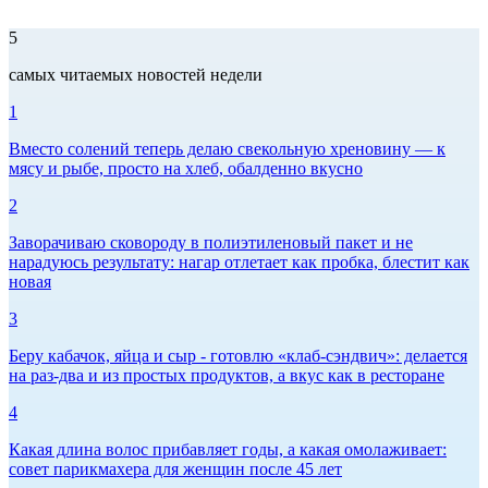
5
самых читаемых новостей недели
1
Вместо солений теперь делаю свекольную хреновину — к
мясу и рыбе, просто на хлеб, обалденно вкусно
2
Заворачиваю сковороду в полиэтиленовый пакет и не
нарадуюсь результату: нагар отлетает как пробка, блестит как
новая
3
Беру кабачок, яйца и сыр - готовлю «клаб-сэндвич»: делается
на раз-два и из простых продуктов, а вкус как в ресторане
4
Какая длина волос прибавляет годы, а какая омолаживает:
совет парикмахера для женщин после 45 лет