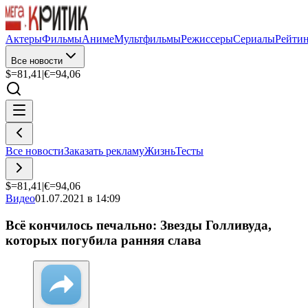
Актеры
Фильмы
Аниме
Мультфильмы
Режиссеры
Сериалы
Рейти
Все новости
$=
81,41
|
€=
94,06
Все новости
Заказать рекламу
Жизнь
Тесты
$=
81,41
|
€=
94,06
Видео
01.07.2021 в 14:09
Всё кончилось печально: Звезды Голливуда,
которых погубила ранняя слава