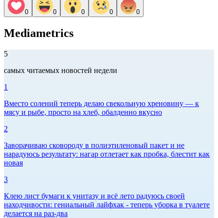
0
0
0
0
0
Mediametrics
5
самых читаемых новостей недели
1
Вместо солений теперь делаю свекольную хреновину — к
мясу и рыбе, просто на хлеб, обалденно вкусно
2
Заворачиваю сковороду в полиэтиленовый пакет и не
нарадуюсь результату: нагар отлетает как пробка, блестит как
новая
3
Клею лист бумаги к унитазу и всё лето радуюсь своей
находчивости: гениальный лайфхак - теперь уборка в туалете
делается на раз-два