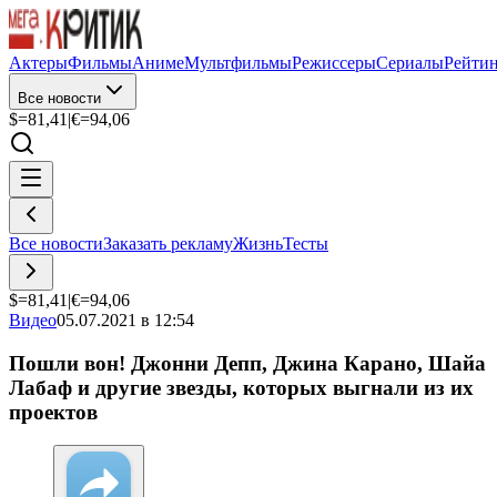
Актеры
Фильмы
Аниме
Мультфильмы
Режиссеры
Сериалы
Рейти
Все новости
$=
81,41
|
€=
94,06
Все новости
Заказать рекламу
Жизнь
Тесты
$=
81,41
|
€=
94,06
Видео
05.07.2021 в 12:54
Пошли вон! Джонни Депп, Джина Карано, Шайа
Лабаф и другие звезды, которых выгнали из их
проектов