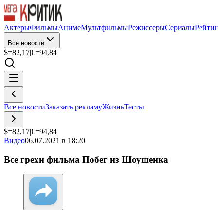
Актеры
Фильмы
Аниме
Мультфильмы
Режиссеры
Сериалы
Рейти
Все новости
$=
82,17
|
€=
94,84
Все новости
Заказать рекламу
Жизнь
Тесты
$=
82,17
|
€=
94,84
Видео
06.07.2021 в 18:20
Все грехи фильма Побег из Шоушенка