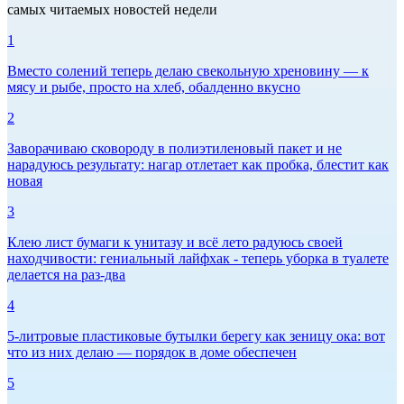
самых читаемых новостей недели
1
Вместо солений теперь делаю свекольную хреновину — к
мясу и рыбе, просто на хлеб, обалденно вкусно
2
Заворачиваю сковороду в полиэтиленовый пакет и не
нарадуюсь результату: нагар отлетает как пробка, блестит как
новая
3
Клею лист бумаги к унитазу и всё лето радуюсь своей
находчивости: гениальный лайфхак - теперь уборка в туалете
делается на раз-два
4
5-литровые пластиковые бутылки берегу как зеницу ока: вот
что из них делаю — порядок в доме обеспечен
5