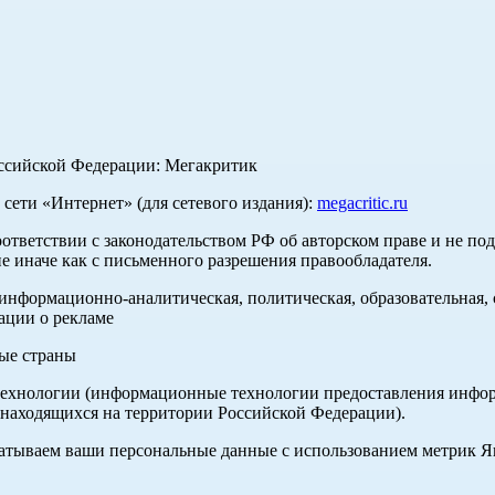
оссийской Федерации: Мегакритик
ети «Интернет» (для сетевого издания):
megacritic.ru
оответствии с законодательством РФ об авторском праве и не по
е иначе как с письменного разрешения правообладателя.
нформационно-аналитическая, политическая, образовательная, с
ации о рекламе
ные страны
хнологии (информационные технологии предоставления информа
 находящихся на территории Российской Федерации).
абатываем ваши персональные данные с использованием метрик 