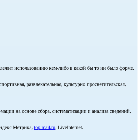
длежит использованию кем-либо в какой бы то ни было форме,
портивная, развлекательная, культурно-просветительская,
ции на основе сбора, систематизации и анализа сведений,
Яндекс Метрика,
top.mail.ru
, LiveInternet.