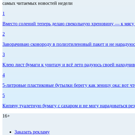
самых читаемых новостей недели
1
Вместо солений теперь делаю свекольную хреновину — к мясу и
2
Заворачиваю сковороду в полиэтиленовый пакет и не нарадуюсь 
3
Клею лист бумаги к унитазу и всё лето радуюсь своей находчиво
4
5-литровые пластиковые бутылки берегу как зеницу ока: вот ч
5
Кипячу туалетную бумагу с сахаром и не могу нарадоваться рез
16+
Заказать рекламу