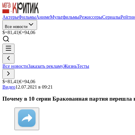
Актеры
Фильмы
Аниме
Мультфильмы
Режиссеры
Сериалы
Рейти
Все новости
$=
81,41
|
€=
94,06
Все новости
Заказать рекламу
Жизнь
Тесты
$=
81,41
|
€=
94,06
Видео
12.07.2021 в 09:21
Почему в 10 серии Бракованная партия перешла