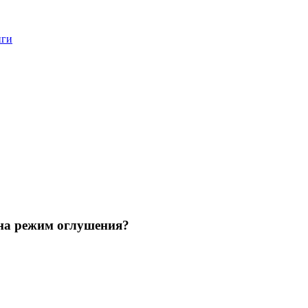
нги
 на режим оглушения?