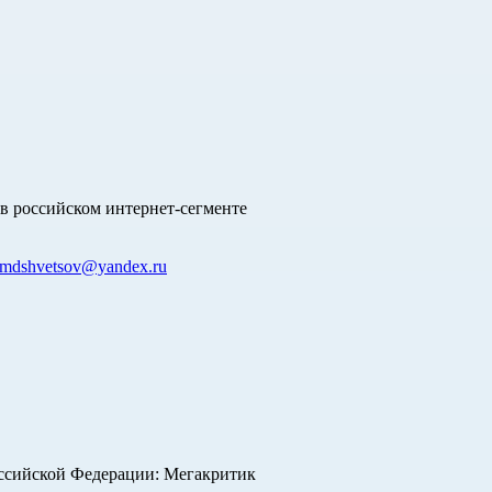
в российском интернет-сегменте
mdshvetsov@yandex.ru
оссийской Федерации: Мегакритик