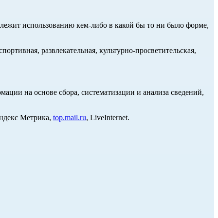
длежит использованию кем-либо в какой бы то ни было форме,
портивная, развлекательная, культурно-просветительская,
ции на основе сбора, систематизации и анализа сведений,
Яндекс Метрика,
top.mail.ru
, LiveInternet.