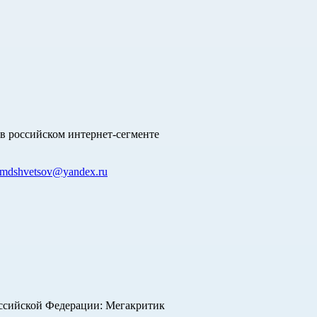
в российском интернет-сегменте
mdshvetsov@yandex.ru
оссийской Федерации: Мегакритик