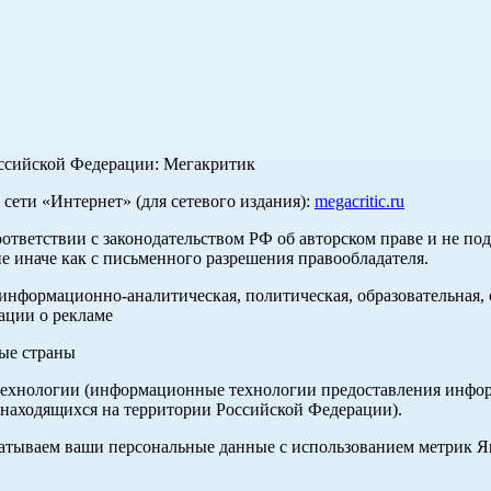
оссийской Федерации: Мегакритик
ети «Интернет» (для сетевого издания):
megacritic.ru
оответствии с законодательством РФ об авторском праве и не по
е иначе как с письменного разрешения правообладателя.
нформационно-аналитическая, политическая, образовательная, с
ации о рекламе
ные страны
хнологии (информационные технологии предоставления информа
 находящихся на территории Российской Федерации).
абатываем ваши персональные данные с использованием метрик 