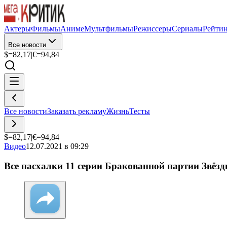
Актеры
Фильмы
Аниме
Мультфильмы
Режиссеры
Сериалы
Рейти
Все новости
$=
82,17
|
€=
94,84
Все новости
Заказать рекламу
Жизнь
Тесты
$=
82,17
|
€=
94,84
Видео
12.07.2021 в 09:29
Все пасхалки 11 серии Бракованной партии Звёзд