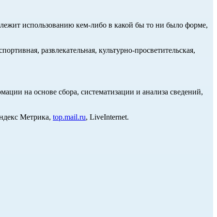
длежит использованию кем-либо в какой бы то ни было форме,
портивная, развлекательная, культурно-просветительская,
ции на основе сбора, систематизации и анализа сведений,
Яндекс Метрика,
top.mail.ru
, LiveInternet.