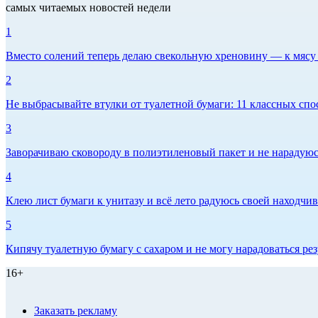
самых читаемых новостей недели
1
Вместо солений теперь делаю свекольную хреновину — к мясу и
2
Не выбрасывайте втулки от туалетной бумаги: 11 классных спо
3
Заворачиваю сковороду в полиэтиленовый пакет и не нарадуюсь 
4
Клею лист бумаги к унитазу и всё лето радуюсь своей находчиво
5
Кипячу туалетную бумагу с сахаром и не могу нарадоваться рез
16+
Заказать рекламу