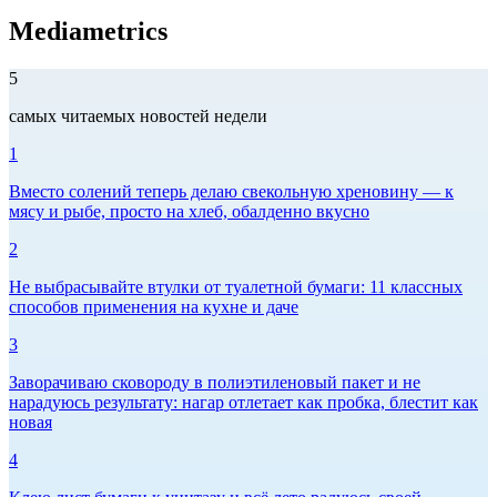
Mediametrics
5
самых читаемых новостей недели
1
Вместо солений теперь делаю свекольную хреновину — к
мясу и рыбе, просто на хлеб, обалденно вкусно
2
Не выбрасывайте втулки от туалетной бумаги: 11 классных
способов применения на кухне и даче
3
Заворачиваю сковороду в полиэтиленовый пакет и не
нарадуюсь результату: нагар отлетает как пробка, блестит как
новая
4