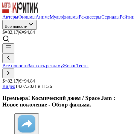
Актеры
Фильмы
Аниме
Мультфильмы
Режиссеры
Сериалы
Рейти
Все новости
$=
82,17
|
€=
94,84
Все новости
Заказать рекламу
Жизнь
Тесты
$=
82,17
|
€=
94,84
Видео
14.07.2021 в 11:26
Премьера! Космический джем / Space Jam :
Новое поколение - Обзор фильма.