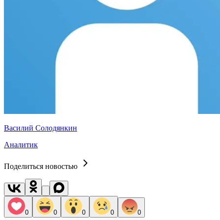
Василий Солодянкин
Аналитик
Поделиться новостью
0
0
0
0
0