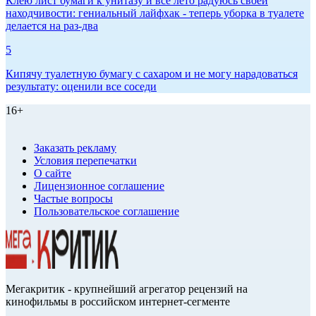
Клею лист бумаги к унитазу и всё лето радуюсь своей
находчивости: гениальный лайфхак - теперь уборка в туалете
делается на раз-два
5
Кипячу туалетную бумагу с сахаром и не могу нарадоваться
результату: оценили все соседи
16+
Заказать рекламу
Условия перепечатки
О сайте
Лицензионное соглашение
Частые вопросы
Пользовательское соглашение
Мегакритик - крупнейший агрегатор рецензий на
кинофильмы в российском интернет-сегменте