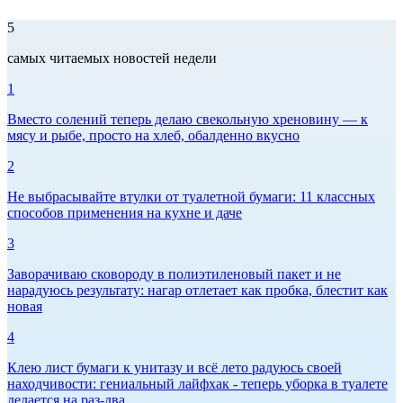
5
самых читаемых новостей недели
1
Вместо солений теперь делаю свекольную хреновину — к
мясу и рыбе, просто на хлеб, обалденно вкусно
2
Не выбрасывайте втулки от туалетной бумаги: 11 классных
способов применения на кухне и даче
3
Заворачиваю сковороду в полиэтиленовый пакет и не
нарадуюсь результату: нагар отлетает как пробка, блестит как
новая
4
Клею лист бумаги к унитазу и всё лето радуюсь своей
находчивости: гениальный лайфхак - теперь уборка в туалете
делается на раз-два