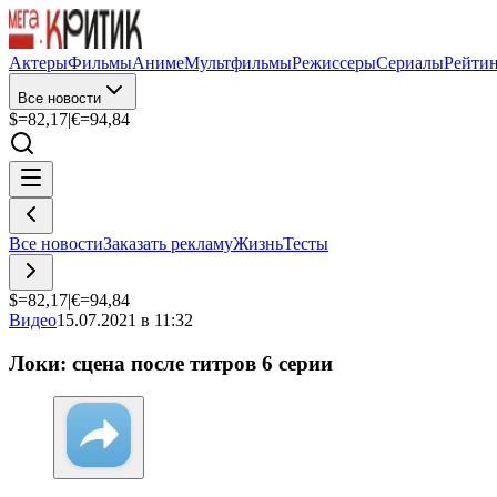
Актеры
Фильмы
Аниме
Мультфильмы
Режиссеры
Сериалы
Рейти
Все новости
$=
82,17
|
€=
94,84
Все новости
Заказать рекламу
Жизнь
Тесты
$=
82,17
|
€=
94,84
Видео
15.07.2021 в 11:32
Локи: сцена после титров 6 серии