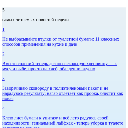
5
самых читаемых новостей недели
1
Не выбрасывайте втулки от туалетной бумаги: 11 классных
способов применения на кухне и даче
2
Вместо солений теперь делаю свекольную хреновину — к
мясу и рыбе, просто на хлеб, обалденно вкусно
3
Заворачиваю сковороду в полиэтиленовый пакет и не
нарадуюсь результату: нагар отлетает как пробка, блестит как
новая
4
Клею лист бумаги к унитазу и всё лето радуюсь своей
находчивости: гениальный лайфхак - теперь уборка в туалете