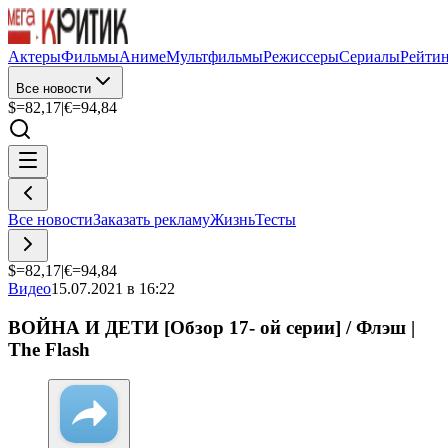
Актеры
Фильмы
Аниме
Мультфильмы
Режиссеры
Сериалы
Рейти
Все новости
$=
82,17
|
€=
94,84
Все новости
Заказать рекламу
Жизнь
Тесты
$=
82,17
|
€=
94,84
Видео
15.07.2021 в 16:22
ВОЙНА И ДЕТИ [Обзор 17- ой серии] / Флэш |
The Flash