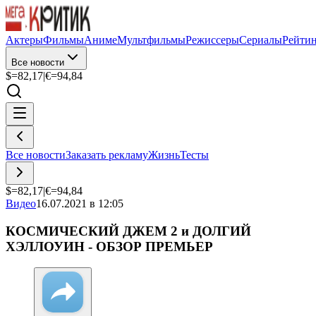
Актеры
Фильмы
Аниме
Мультфильмы
Режиссеры
Сериалы
Рейти
Все новости
$=
82,17
|
€=
94,84
Все новости
Заказать рекламу
Жизнь
Тесты
$=
82,17
|
€=
94,84
Видео
16.07.2021 в 12:05
КОСМИЧЕСКИЙ ДЖЕМ 2 и ДОЛГИЙ
ХЭЛЛОУИН - ОБЗОР ПРЕМЬЕР