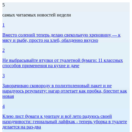
5
самых читаемых новостей недели
1
Вместо солений теперь делаю свекольную хреновину — к
мясу и рыбе, просто на хлеб, обалденно вкусно
2
Не выбрасывайте втулки от туалетной бумаги: 11 классных
способов применения на кухне и даче
3
Заворачиваю сковороду в полиэтиленовый пакет и не
нарадуюсь результату: нагар отлетает как пробка, блестит как
новая
4
Клею лист бумаги к унитазу и всё лето радуюсь своей
находчивости: гениальный лайфхак - теперь уборка в туалете
делается на раз-два