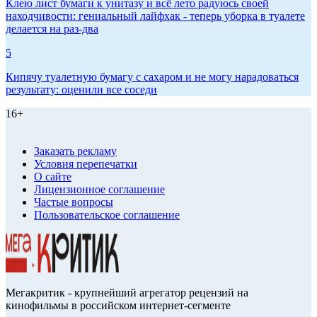
Клею лист бумаги к унитазу и всё лето радуюсь своей
находчивости: гениальный лайфхак - теперь уборка в туалете
делается на раз-два
5
Кипячу туалетную бумагу с сахаром и не могу нарадоваться
результату: оценили все соседи
16+
Заказать рекламу
Условия перепечатки
О сайте
Лицензионное соглашение
Частые вопросы
Пользовательское соглашение
Мегакритик - крупнейший агрегатор рецензий на
кинофильмы в российском интернет-сегменте