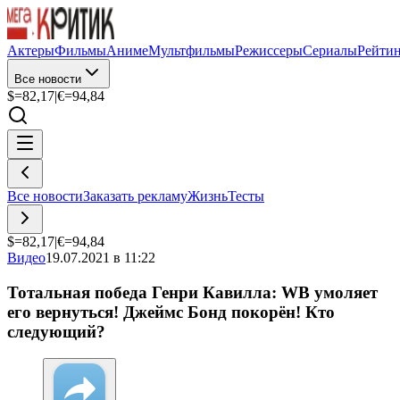
Актеры
Фильмы
Аниме
Мультфильмы
Режиссеры
Сериалы
Рейти
Все новости
$=
82,17
|
€=
94,84
Все новости
Заказать рекламу
Жизнь
Тесты
$=
82,17
|
€=
94,84
Видео
19.07.2021 в 11:22
Тотальная победа Генри Кавилла: WB умоляет
его вернуться! Джеймс Бонд покорён! Кто
следующий?