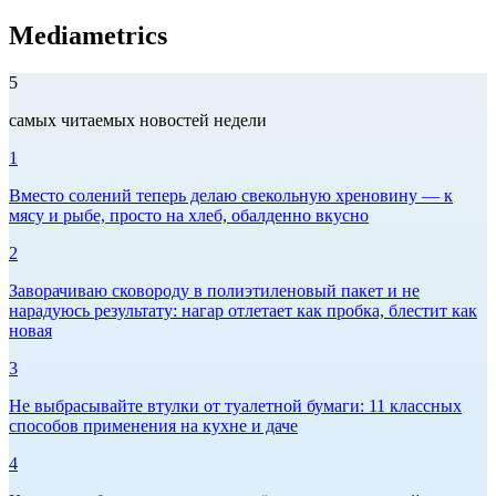
Mediametrics
5
самых читаемых новостей недели
1
Вместо солений теперь делаю свекольную хреновину — к
мясу и рыбе, просто на хлеб, обалденно вкусно
2
Заворачиваю сковороду в полиэтиленовый пакет и не
нарадуюсь результату: нагар отлетает как пробка, блестит как
новая
3
Не выбрасывайте втулки от туалетной бумаги: 11 классных
способов применения на кухне и даче
4