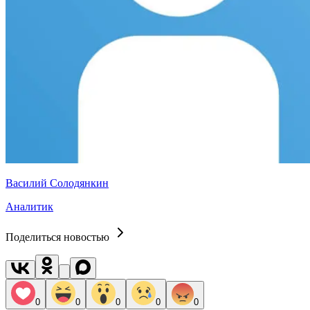
Василий Солодянкин
Аналитик
Поделиться новостью
0
0
0
0
0