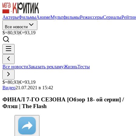
Актеры
Фильмы
Аниме
Мультфильмы
Режиссеры
Сериалы
Рейти
Все новости
$=
80,93
|
€=
93,19
Все новости
Заказать рекламу
Жизнь
Тесты
$=
80,93
|
€=
93,19
Видео
21.07.2021 в 15:42
ФИНАЛ 7-ГО СЕЗОНА [Обзор 18- ой серии] /
Флэш | The Flash