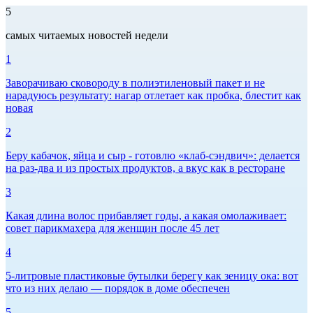
5
самых читаемых новостей недели
1
Заворачиваю сковороду в полиэтиленовый пакет и не
нарадуюсь результату: нагар отлетает как пробка, блестит как
новая
2
Беру кабачок, яйца и сыр - готовлю «клаб-сэндвич»: делается
на раз-два и из простых продуктов, а вкус как в ресторане
3
Какая длина волос прибавляет годы, а какая омолаживает:
совет парикмахера для женщин после 45 лет
4
5-литровые пластиковые бутылки берегу как зеницу ока: вот
что из них делаю — порядок в доме обеспечен
5