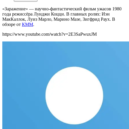
«Заражение» — научно-фантастический фильм ужасов 1980
года режиссёра Луиджи Коцци. В главных ролях: Иэн
МакКаллок, Луиз Марло, Марино Мазе, Зигфрид Раух.
В
обзоре от
КММ
.
https://www.youtube.com/watch?v=2E3SaPwuxJM