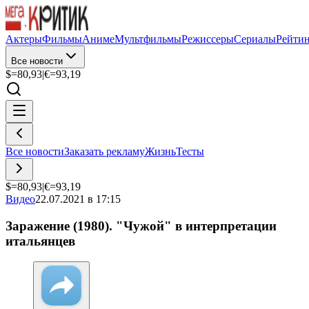
Актеры
Фильмы
Аниме
Мультфильмы
Режиссеры
Сериалы
Рейти
Все новости
$=
80,93
|
€=
93,19
Все новости
Заказать рекламу
Жизнь
Тесты
$=
80,93
|
€=
93,19
Видео
22.07.2021 в 17:15
Заражение (1980). "Чужой" в интерпретации
итальянцев