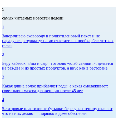
5
самых читаемых новостей недели
1
Заворачиваю сковороду в полиэтиленовый пакет и не
нарадуюсь результату: нагар отлетает как пробка, блестит как
новая
2
Беру кабачок, яйца и сыр - готовлю «клаб-сэндвич»: делается
на раз-два и из простых продуктов, а вкус как в ресторане
3
Какая длина волос прибавляет годы, а какая омолаживает:
совет парикмахера для женщин после 45 лет
4
5-литровые пластиковые бутылки берегу как зеницу ока: вот
что из них делаю — порядок в доме обеспечен