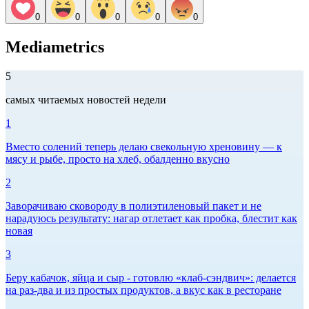
0
0
0
0
0
Mediametrics
5
самых читаемых новостей недели
1
Вместо солений теперь делаю свекольную хреновину — к
мясу и рыбе, просто на хлеб, обалденно вкусно
2
Заворачиваю сковороду в полиэтиленовый пакет и не
нарадуюсь результату: нагар отлетает как пробка, блестит как
новая
3
Беру кабачок, яйца и сыр - готовлю «клаб-сэндвич»: делается
на раз-два и из простых продуктов, а вкус как в ресторане