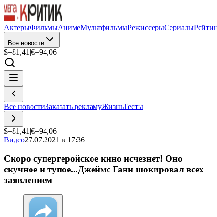
Актеры
Фильмы
Аниме
Мультфильмы
Режиссеры
Сериалы
Рейти
Все новости
$=
81,41
|
€=
94,06
Все новости
Заказать рекламу
Жизнь
Тесты
$=
81,41
|
€=
94,06
Видео
27.07.2021 в 17:36
Скоро супергеройское кино исчезнет! Оно
скучное и тупое...Джеймс Ганн шокировал всех
заявлением