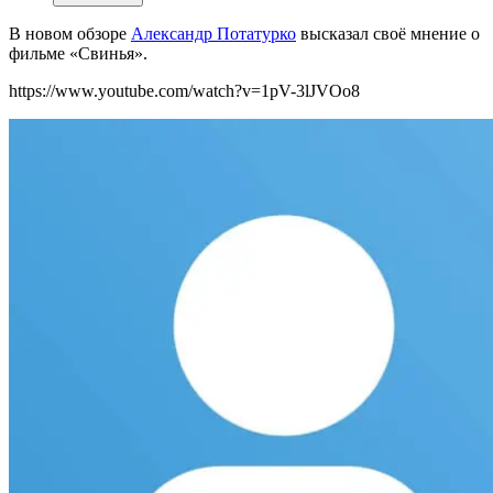
В новом обзоре
Александр Потатурко
высказал своё
мнение о
фильме «Свинья».
https://www.youtube.com/watch?v=1pV-3lJVOo8