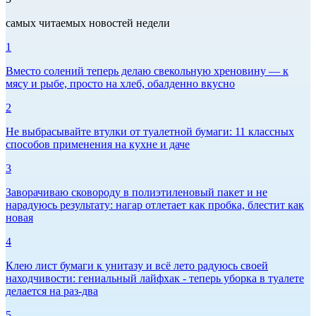
самых читаемых новостей недели
1
Вместо солений теперь делаю свекольную хреновину — к
мясу и рыбе, просто на хлеб, обалденно вкусно
2
Не выбрасывайте втулки от туалетной бумаги: 11 классных
способов применения на кухне и даче
3
Заворачиваю сковороду в полиэтиленовый пакет и не
нарадуюсь результату: нагар отлетает как пробка, блестит как
новая
4
Клею лист бумаги к унитазу и всё лето радуюсь своей
находчивости: гениальный лайфхак - теперь уборка в туалете
делается на раз-два
5