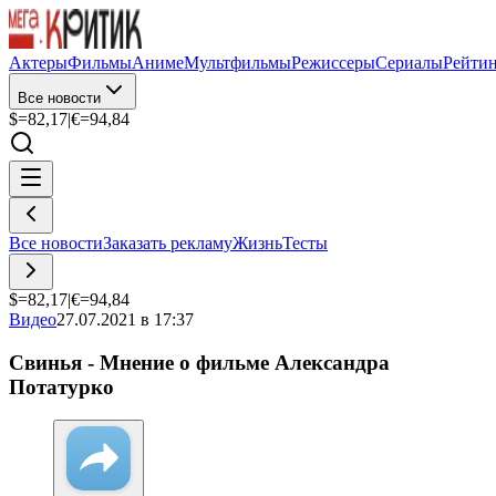
Актеры
Фильмы
Аниме
Мультфильмы
Режиссеры
Сериалы
Рейти
Все новости
$=
82,17
|
€=
94,84
Все новости
Заказать рекламу
Жизнь
Тесты
$=
82,17
|
€=
94,84
Видео
27.07.2021 в 17:37
Свинья - Мнение о фильме Александра
Потатурко