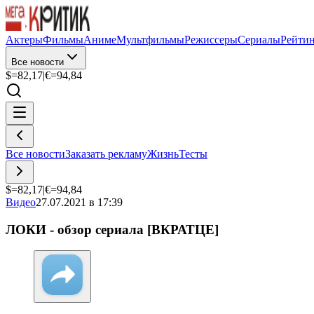
Актеры
Фильмы
Аниме
Мультфильмы
Режиссеры
Сериалы
Рейти
Все новости
$=
82,17
|
€=
94,84
Все новости
Заказать рекламу
Жизнь
Тесты
$=
82,17
|
€=
94,84
Видео
27.07.2021 в 17:39
ЛОКИ - обзор сериала [ВКРАТЦЕ]