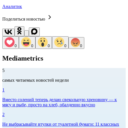
Аналитик
Поделиться новостью
0
0
0
0
0
Mediametrics
5
самых читаемых новостей недели
1
Вместо солений теперь делаю свекольную хреновину — к
мясу и рыбе, просто на хлеб, обалденно вкусно
2
Не выбрасывайте втулки от туалетной бумаги: 11 классных