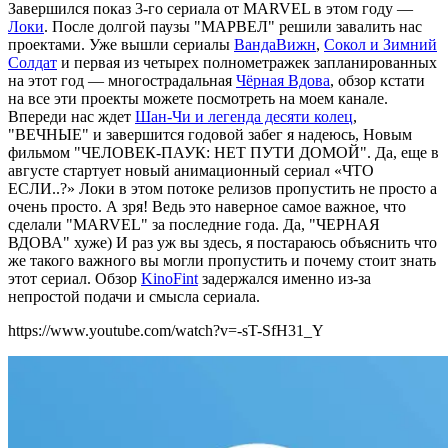
Завершился показ 3-го сериала от MARVEL в этом году —
Локи
. После долгой паузы "МАРВЕЛ" решили завалить нас
проектами. Уже вышли сериалы
ВандаВижн
,
Сокол и Зимний
Солдат
и первая из четырех полнометражек запланированных
на этот год — многострадальная
Чёрная Вдова
, обзор кстати
на все эти проекты можете посмотреть на моем канале.
Впереди нас ждет
Шан-Чи и легенда десяти колец
,
"ВЕЧНЫЕ" и завершится годовой забег я надеюсь, Новым
фильмом "ЧЕЛОВЕК-ПАУК: НЕТ ПУТИ ДОМОЙ". Да, еще в
августе стартует новый анимационный сериал «ЧТО
ЕСЛИ..?» Локи в этом потоке релизов пропустить не просто а
очень просто. А зря! Ведь это наверное самое важное, что
сделали "MARVEL" за последние года. Да, "ЧЕРНАЯ
ВДОВА" хуже) И раз уж вы здесь, я постараюсь объяснить что
же такого важного вы могли пропустить и почему стоит знать
этот сериал. Обзор
KinoFint
задержался именно из-за
непростой подачи и смысла сериала.
https://www.youtube.com/watch?v=-sT-SfH31_Y