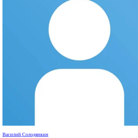
Василий Солодянкин