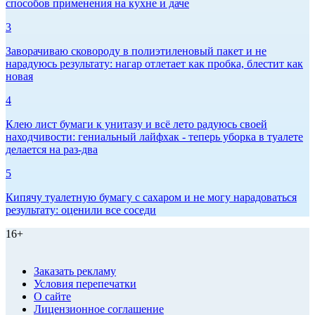
способов применения на кухне и даче
3
Заворачиваю сковороду в полиэтиленовый пакет и не
нарадуюсь результату: нагар отлетает как пробка, блестит как
новая
4
Клею лист бумаги к унитазу и всё лето радуюсь своей
находчивости: гениальный лайфхак - теперь уборка в туалете
делается на раз-два
5
Кипячу туалетную бумагу с сахаром и не могу нарадоваться
результату: оценили все соседи
16+
Заказать рекламу
Условия перепечатки
О сайте
Лицензионное соглашение