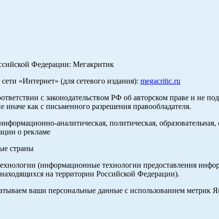
оссийской Федерации: Мегакритик
ети «Интернет» (для сетевого издания):
megacritic.ru
оответствии с законодательством РФ об авторском праве и не по
е иначе как с письменного разрешения правообладателя.
нформационно-аналитическая, политическая, образовательная, с
ации о рекламе
ные страны
хнологии (информационные технологии предоставления информа
 находящихся на территории Российской Федерации).
абатываем ваши персональные данные с использованием метрик 