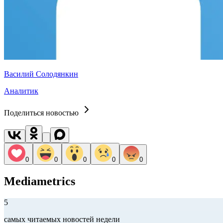
Василий Солодянкин
Аналитик
Поделиться новостью
0
0
0
0
0
Mediametrics
5
самых читаемых новостей недели