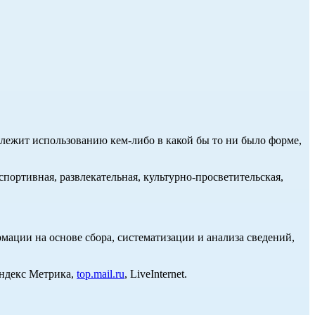
длежит использованию кем-либо в какой бы то ни было форме,
портивная, развлекательная, культурно-просветительская,
ции на основе сбора, систематизации и анализа сведений,
Яндекс Метрика,
top.mail.ru
, LiveInternet.