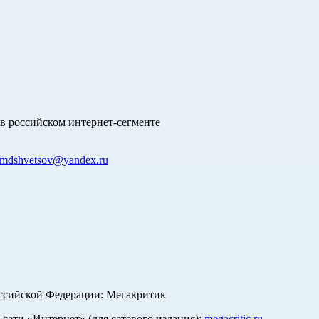
в российском интернет-сегменте
mdshvetsov@yandex.ru
оссийской Федерации: Мегакритик
ети «Интернет» (для сетевого издания):
megacritic.ru