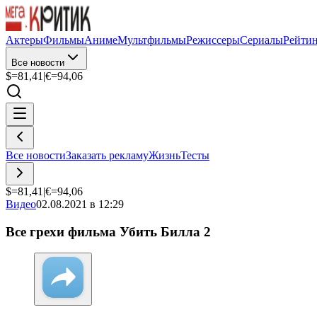
Актеры
Фильмы
Аниме
Мультфильмы
Режиссеры
Сериалы
Рейти
Все новости
$=
81,41
|
€=
94,06
Все новости
Заказать рекламу
Жизнь
Тесты
$=
81,41
|
€=
94,06
Видео
02.08.2021 в 12:29
Все грехи фильма Убить Билла 2