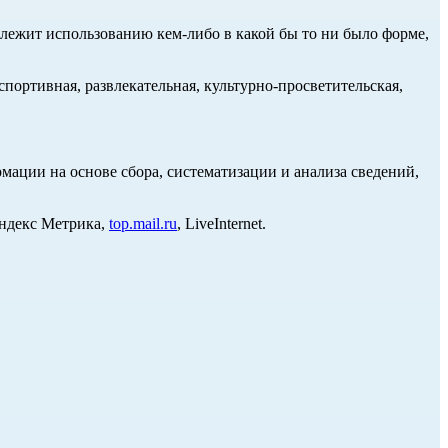
длежит использованию кем-либо в какой бы то ни было форме,
портивная, развлекательная, культурно-просветительская,
ции на основе сбора, систематизации и анализа сведений,
Яндекс Метрика,
top.mail.ru
, LiveInternet.