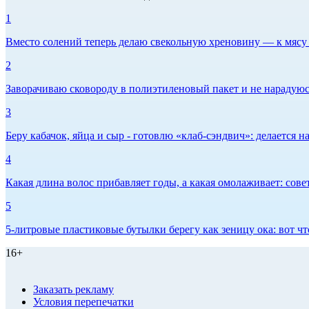
1
Вместо солений теперь делаю свекольную хреновину — к мясу и
2
Заворачиваю сковороду в полиэтиленовый пакет и не нарадуюсь 
3
Беру кабачок, яйца и сыр - готовлю «клаб-сэндвич»: делается на
4
Какая длина волос прибавляет годы, а какая омолаживает: сов
5
5-литровые пластиковые бутылки берегу как зеницу ока: вот ч
16+
Заказать рекламу
Условия перепечатки