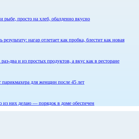
 рыбе, просто на хлеб, обалденно вкусно
результату: нагар отлетает как пробка, блестит как новая
 раз-два и из простых продуктов, а вкус как в ресторане
ет парикмахера для женщин после 45 лет
то из них делаю — порядок в доме обеспечен