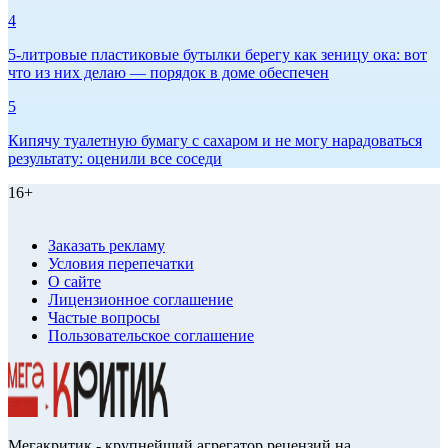
4
5-литровые пластиковые бутылки берегу как зеницу ока: вот
что из них делаю — порядок в доме обеспечен
5
Кипячу туалетную бумагу с сахаром и не могу нарадоваться
результату: оценили все соседи
16+
Заказать рекламу
Условия перепечатки
О сайте
Лицензионное соглашение
Частые вопросы
Пользовательское соглашение
Мегакритик - крупнейший агрегатор рецензий на