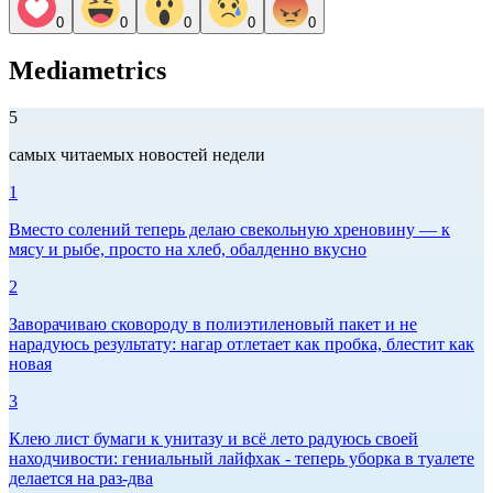
0
0
0
0
0
Mediametrics
5
самых читаемых новостей недели
1
Вместо солений теперь делаю свекольную хреновину — к
мясу и рыбе, просто на хлеб, обалденно вкусно
2
Заворачиваю сковороду в полиэтиленовый пакет и не
нарадуюсь результату: нагар отлетает как пробка, блестит как
новая
3
Клею лист бумаги к унитазу и всё лето радуюсь своей
находчивости: гениальный лайфхак - теперь уборка в туалете
делается на раз-два