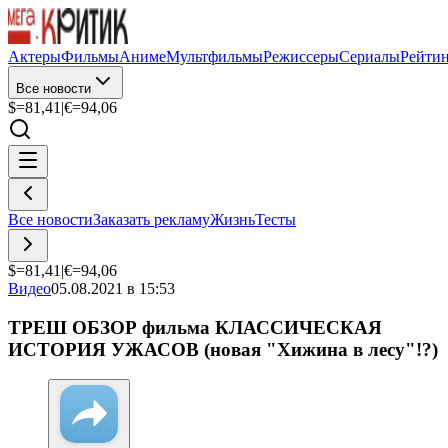
Актеры
Фильмы
Аниме
Мультфильмы
Режиссеры
Сериалы
Рейти
Все новости
$=
81,41
|
€=
94,06
Все новости
Заказать рекламу
Жизнь
Тесты
$=
81,41
|
€=
94,06
Видео
05.08.2021 в 15:53
ТРЕШ ОБЗОР фильма КЛАССИЧЕСКАЯ
ИСТОРИЯ УЖАСОВ (новая "Хижина в лесу"!?)