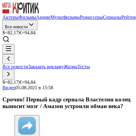
Актеры
Фильмы
Аниме
Мультфильмы
Режиссеры
Сериалы
Рейти
Все новости
$=
82,17
|
€=
94,84
Все новости
Заказать рекламу
Жизнь
Тесты
$=
82,17
|
€=
94,84
Видео
05.08.2021 в 15:58
Срочно! Первый кадр сериала Властелин колец
выносит мозг / Амазон устроили обман века?