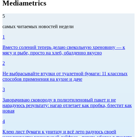
Mediametrics
5
самых читаемых новостей недели
1
Вместо солений теперь делаю свекольную хреновину — к
мясу и рыбе, просто на хлеб, обалденно вкусно
2
Не выбрасывайте втулки от туалетной бумаги: 11 классных
способов применения на кухне и даче
3
Заворачиваю сковороду в полиэтиленовый пакет и не
нарадуюсь результату: нагар отлетает как пробка, блестит как
новая
4
Клею лист бумаги к унитазу и всё лето радуюсь своей