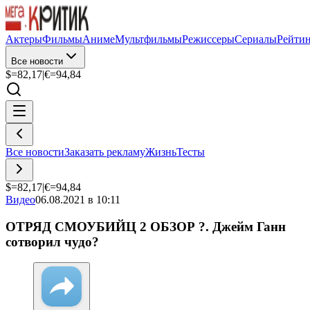
Актеры
Фильмы
Аниме
Мультфильмы
Режиссеры
Сериалы
Рейти
Все новости
$=
82,17
|
€=
94,84
Все новости
Заказать рекламу
Жизнь
Тесты
$=
82,17
|
€=
94,84
Видео
06.08.2021 в 10:11
ОТРЯД СМОУБИЙЦ 2 ОБЗОР ?. Джейм Ганн
сотворил чудо?