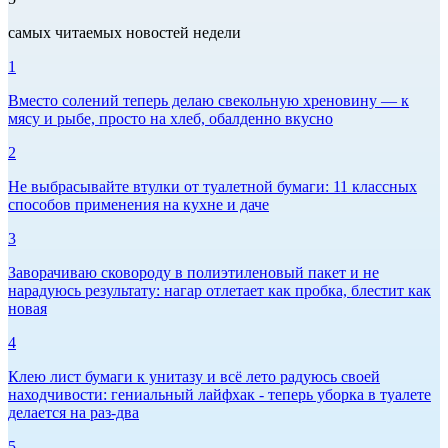
самых читаемых новостей недели
1
Вместо солений теперь делаю свекольную хреновину — к
мясу и рыбе, просто на хлеб, обалденно вкусно
2
Не выбрасывайте втулки от туалетной бумаги: 11 классных
способов применения на кухне и даче
3
Заворачиваю сковороду в полиэтиленовый пакет и не
нарадуюсь результату: нагар отлетает как пробка, блестит как
новая
4
Клею лист бумаги к унитазу и всё лето радуюсь своей
находчивости: гениальный лайфхак - теперь уборка в туалете
делается на раз-два
5