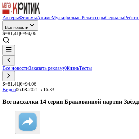
Актеры
Фильмы
Аниме
Мультфильмы
Режиссеры
Сериалы
Рейти
Все новости
$=
81,41
|
€=
94,06
Все новости
Заказать рекламу
Жизнь
Тесты
$=
81,41
|
€=
94,06
Видео
06.08.2021 в 16:33
Все пасхалки 14 серии Бракованной партии Звёзд