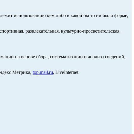
длежит использованию кем-либо в какой бы то ни было форме,
портивная, развлекательная, культурно-просветительская,
ции на основе сбора, систематизации и анализа сведений,
Яндекс Метрика,
top.mail.ru
, LiveInternet.