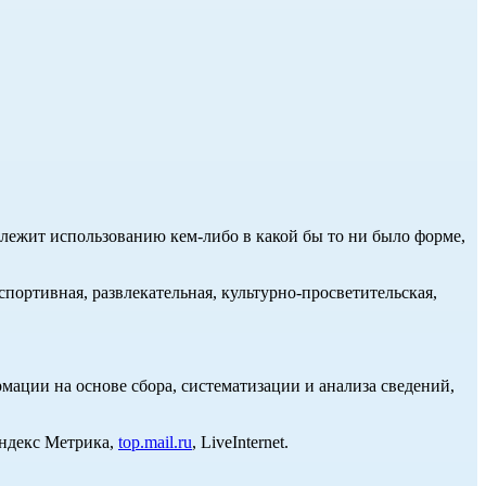
длежит использованию кем-либо в какой бы то ни было форме,
портивная, развлекательная, культурно-просветительская,
ции на основе сбора, систематизации и анализа сведений,
Яндекс Метрика,
top.mail.ru
, LiveInternet.