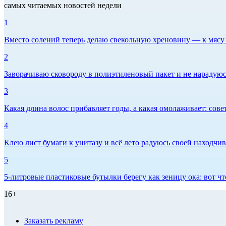
самых читаемых новостей недели
1
Вместо солений теперь делаю свекольную хреновину — к мясу и
2
Заворачиваю сковороду в полиэтиленовый пакет и не нарадуюсь 
3
Какая длина волос прибавляет годы, а какая омолаживает: сов
4
Клею лист бумаги к унитазу и всё лето радуюсь своей находчиво
5
5-литровые пластиковые бутылки берегу как зеницу ока: вот ч
16+
Заказать рекламу