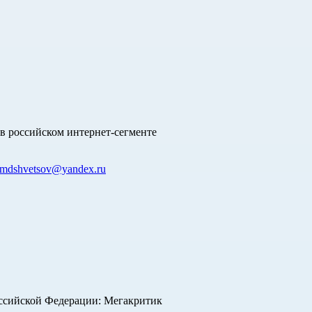
в российском интернет-сегменте
mdshvetsov@yandex.ru
оссийской Федерации: Мегакритик