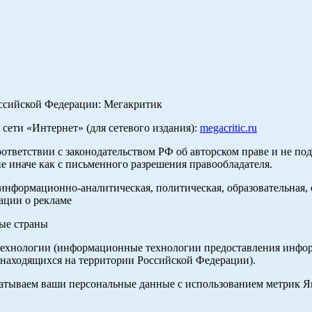
оссийской Федерации: Мегакритик
ети «Интернет» (для сетевого издания):
megacritic.ru
оответствии с законодательством РФ об авторском праве и не по
е иначе как с письменного разрешения правообладателя.
нформационно-аналитическая, политическая, образовательная, с
ации о рекламе
ные страны
хнологии (информационные технологии предоставления информа
 находящихся на территории Российской Федерации).
абатываем ваши персональные данные с использованием метрик 