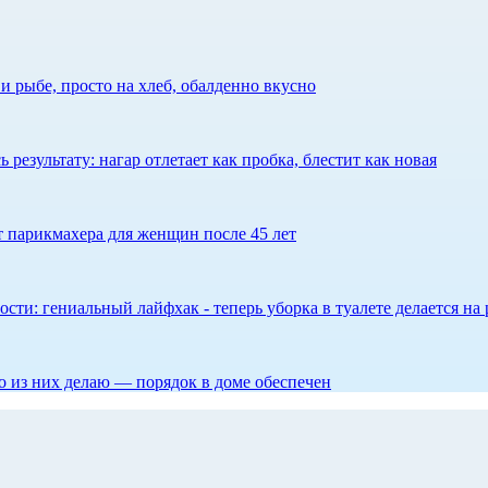
 рыбе, просто на хлеб, обалденно вкусно
результату: нагар отлетает как пробка, блестит как новая
ет парикмахера для женщин после 45 лет
сти: гениальный лайфхак - теперь уборка в туалете делается на 
то из них делаю — порядок в доме обеспечен