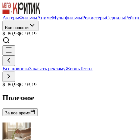
Актеры
Фильмы
Аниме
Мультфильмы
Режиссеры
Сериалы
Рейти
Все новости
$=
80,93
|
€=
93,19
Все новости
Заказать рекламу
Жизнь
Тесты
$=
80,93
|
€=
93,19
Полезное
За все время