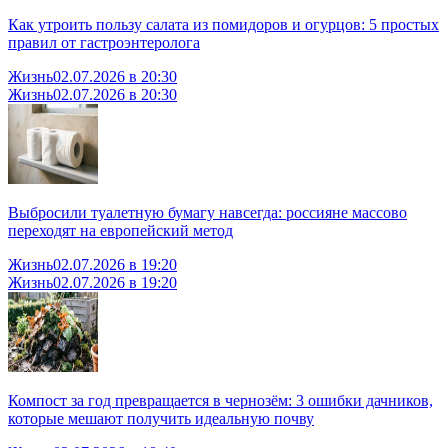
Как утроить пользу салата из помидоров и огурцов: 5 простых
правил от гастроэнтеролога
Жизнь
02.07.2026 в 20:30
Жизнь
02.07.2026 в 20:30
Выбросили туалетную бумагу навсегда: россияне массово
переходят на европейский метод
Жизнь
02.07.2026 в 19:20
Жизнь
02.07.2026 в 19:20
Компост за год превращается в чернозём: 3 ошибки дачников,
которые мешают получить идеальную почву