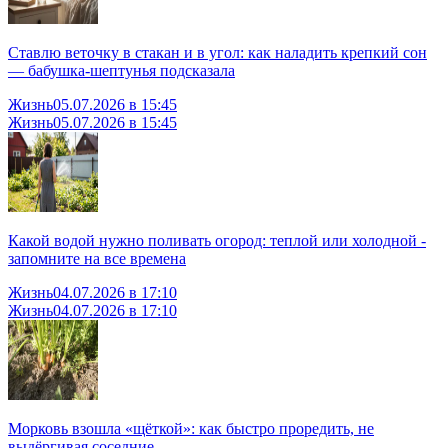
Ставлю веточку в стакан и в угол: как наладить крепкий сон
— бабушка-шептунья подсказала
Жизнь
05.07.2026 в 15:45
Жизнь
05.07.2026 в 15:45
Какой водой нужно поливать огород: теплой или холодной -
запомните на все времена
Жизнь
04.07.2026 в 17:10
Жизнь
04.07.2026 в 17:10
Морковь взошла «щёткой»: как быстро проредить, не
выдёргивая соседние