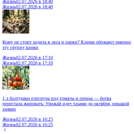
Жизнь
02.07.2026 в 18:40
Жизнь
02.07.2026 в 18:40
Кому не стоит ходить в леса и парки? Клещи обожают именно
эту группу крови
Жизнь
02.07.2026 в 17:10
Жизнь
02.07.2026 в 17:10
1 л болтушки плеснула под томаты и перцы — ботва
перестала жировать: Урожай идет тазами до октября, никакой
химии
Жизнь
02.07.2026 в 16:25
Жизнь
02.07.2026 в 16:25