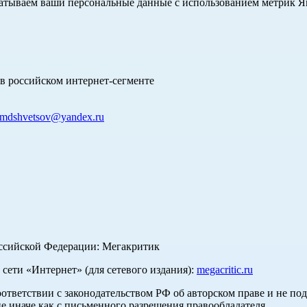
абатываем ваши персональные данные с использованием метрик 
в российском интернет-сегменте
mdshvetsov@yandex.ru
оссийской Федерации: Мегакритик
ети «Интернет» (для сетевого издания):
megacritic.ru
оответствии с законодательством РФ об авторском праве и не по
е иначе как с письменного разрешения правообладателя.