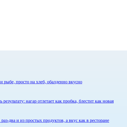
 рыбе, просто на хлеб, обалденно вкусно
результату: нагар отлетает как пробка, блестит как новая
 раз-два и из простых продуктов, а вкус как в ресторане