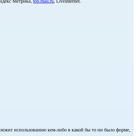
Яндекс Метрика,
top.mail.ru
, LiveInternet.
длежит использованию кем-либо в какой бы то ни было форме,