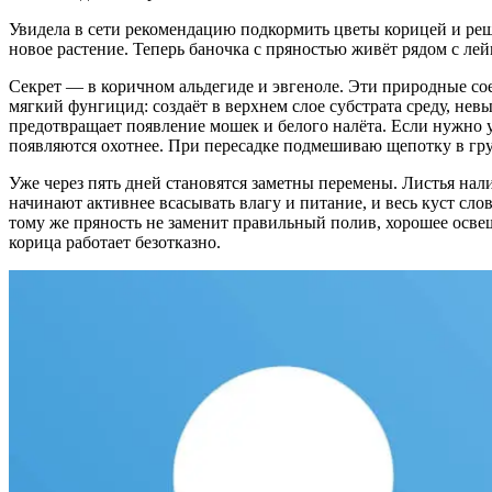
Увидела в сети рекомендацию подкормить цветы корицей и реши
новое растение. Теперь баночка с пряностью живёт рядом с лей
Секрет — в коричном альдегиде и эвгеноле. Эти природные со
мягкий фунгицид: создаёт в верхнем слое субстрата среду, не
предотвращает появление мошек и белого налёта. Если нужно у
появляются охотнее. При пересадке подмешиваю щепотку в гру
Уже через пять дней становятся заметны перемены. Листья нал
начинают активнее всасывать влагу и питание, и весь куст сло
тому же пряность не заменит правильный полив, хорошее освещ
корица работает безотказно.