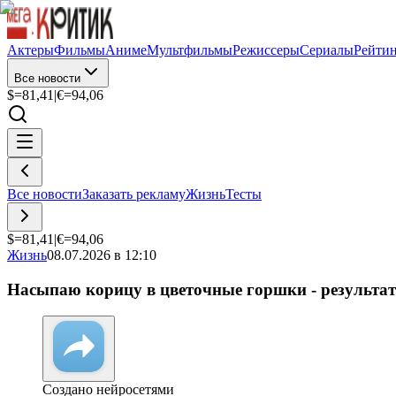
Актеры
Фильмы
Аниме
Мультфильмы
Режиссеры
Сериалы
Рейти
Все новости
$=
81,41
|
€=
94,06
Все новости
Заказать рекламу
Жизнь
Тесты
$=
81,41
|
€=
94,06
Жизнь
08.07.2026 в 12:10
Насыпаю корицу в цветочные горшки - результат 
Создано нейросетями