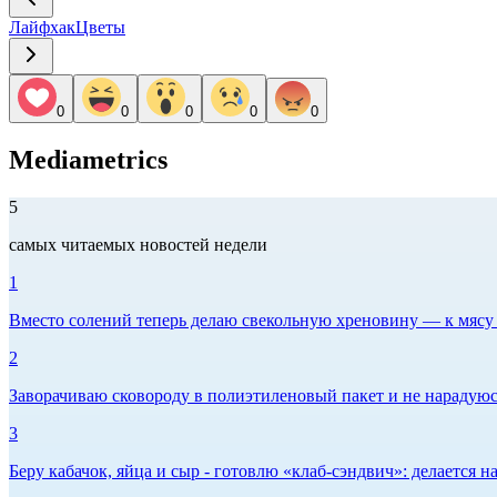
Лайфхак
Цветы
0
0
0
0
0
Mediametrics
5
самых читаемых новостей недели
1
Вместо солений теперь делаю свекольную хреновину — к мясу и
2
Заворачиваю сковороду в полиэтиленовый пакет и не нарадуюсь 
3
Беру кабачок, яйца и сыр - готовлю «клаб-сэндвич»: делается на