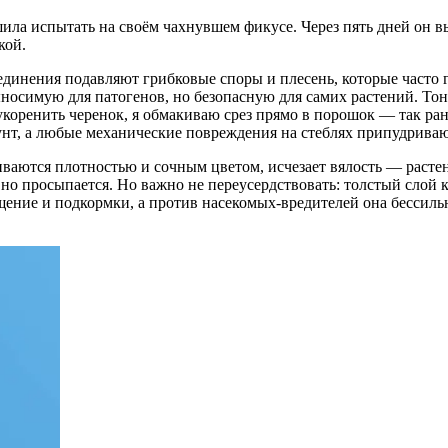
ла испытать на своём чахнувшем фикусе. Через пять дней он выд
кой.
единения подавляют грибковые споры и плесень, которые часто 
выносимую для патогенов, но безопасную для самих растений. То
коренить черенок, я обмакиваю срез прямо в порошок — так ран
нт, а любые механические повреждения на стеблях припудриваю
иваются плотностью и сочным цветом, исчезает вялость — расте
вно просыпается. Но важно не переусердствовать: толстый слой 
ение и подкормки, а против насекомых-вредителей она бессильн