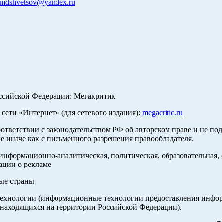
mdshvetsov@yandex.ru
оссийской Федерации: Мегакритик
ети «Интернет» (для сетевого издания):
megacritic.ru
оответствии с законодательством РФ об авторском праве и не по
е иначе как с письменного разрешения правообладателя.
нформационно-аналитическая, политическая, образовательная, с
ации о рекламе
ные страны
хнологии (информационные технологии предоставления информа
 находящихся на территории Российской Федерации).