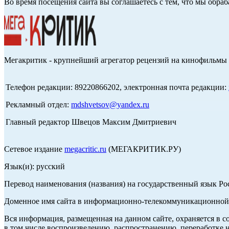
Во время посещения сайта вы соглашаетесь с тем, что мы обр
Мегакритик - крупнейший агрегатор рецензий на кинофильмы 
Телефон редакции: 89220866202, электронная почта редакции:
Рекламный отдел:
mdshvetsov@yandex.ru
Главный редактор Швецов Максим Дмитриевич
Сетевое издание
megacritic.ru
(МЕГАКРИТИК.РУ)
Язык(и): русский
Перевод наименования (названия) на государственный язык Р
Доменное имя сайта в информационно-телекоммуникационной с
Вся информация, размещенная на данном сайте, охраняется в с
в том числе воспроизведению, распространению, переработке н