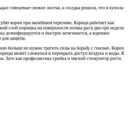
ал глянцевые свежие листья, а соседка решила, что я купила
губят корни при малейшем переливе. Корица работает как
нкий слой порошка на поверхности почвы раз в две-три недели
ка дезинфицируется и быстрее затягивается, а корешки
 для защиты.
нию больше не нужно тратить силы на борьбу с гнилью. Корни
корицы может слежаться и перекрыть доступ воздуха и воды. К
а. Зато как профилактика грибка и мягкий стимулятор роста